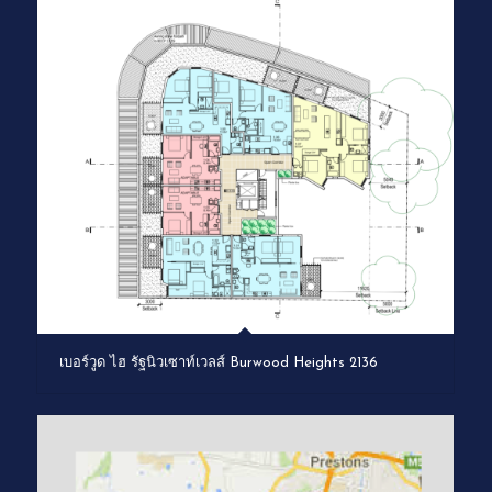
เบอร์วูด ไฮ รัฐนิวเซาท์เวลส์ Burwood Heights 2136