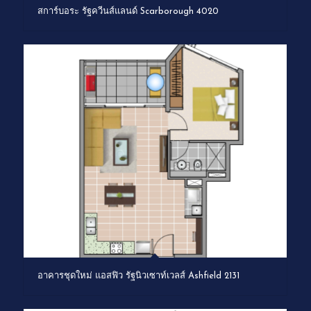
สการ์บอระ รัฐควีนส์แลนด์ Scarborough 4020
อาคารชุดใหม่ แอสฟิว รัฐนิวเซาท์เวลส์ Ashfield 2131